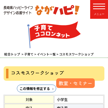
toggle
総合トップ
>
子育て
>
イベント一覧
> コスモスワークショップ
コスモスワークショップ
教室・セミナー
この情報を修正する
対象
小学生
申込
申込否