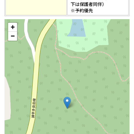
下は保護者同伴）
※予約優先
+
−