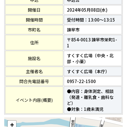
開催日
2024年05月08日(水)
開催時間
受付時間：13:00～13:15
市町名
諫早市
〒854-0013 諫早市栄町1-
住所
1
すくすく広場（中央・北
施設名
部・小栗）
主催者名
すくすく広場（本庁）
問合先電話番号
0957-22-1500
●内容：身体測定、相談
（発達・離乳食・歯科な
イベント内容(概要)
ど）
●対象：1歳未満児
+