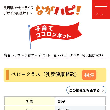
toggle
総合トップ
>
子育て
>
イベント一覧
> ベビークラス（乳児健康相談）
ベビークラス（乳児健康相談）
相談
この情報を修正する
対象
親子
申込
申込否