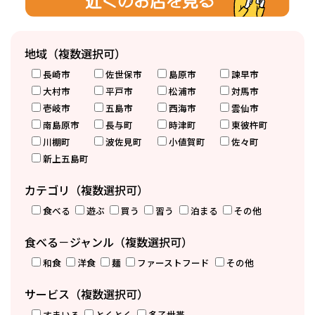
地域（複数選択可）
長崎市
佐世保市
島原市
諫早市
大村市
平戸市
松浦市
対馬市
壱岐市
五島市
西海市
雲仙市
南島原市
長与町
時津町
東彼杵町
川棚町
波佐見町
小値賀町
佐々町
新上五島町
カテゴリ（複数選択可）
食べる
遊ぶ
買う
習う
泊まる
その他
食べる－ジャンル（複数選択可）
和食
洋食
麺
ファーストフード
その他
サービス（複数選択可）
すまいる
とくとく
多子世帯