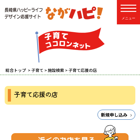
toggle
総合トップ
>
子育て
>
施設検索
> 子育て応援の店
子育て応援の店
新規申し込み