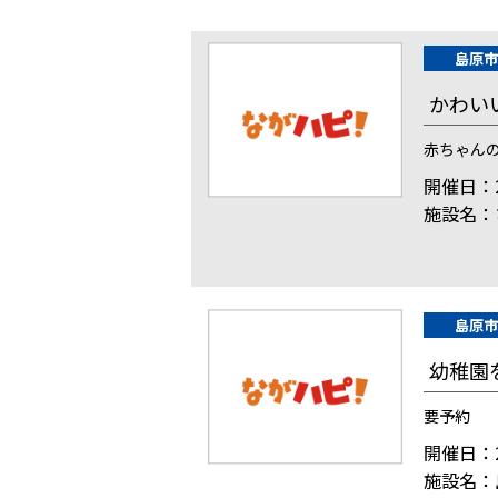
島原市
かわい
赤ちゃん
開催日：2
施設名：
島原市
幼稚園
要予約
開催日：2
施設名：