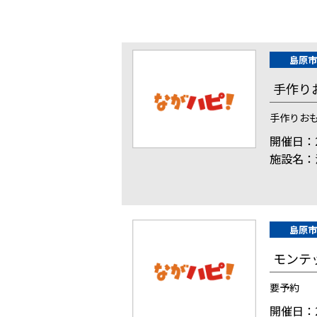
島原市
手作り
手作りお
開催日：2
施設名：
島原市
モンテ
要予約
開催日：2