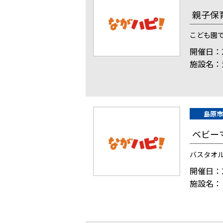
親子保
こども園
開催日：2
施設名：
島原市
ベビー
バスタオ
開催日：2
施設名：