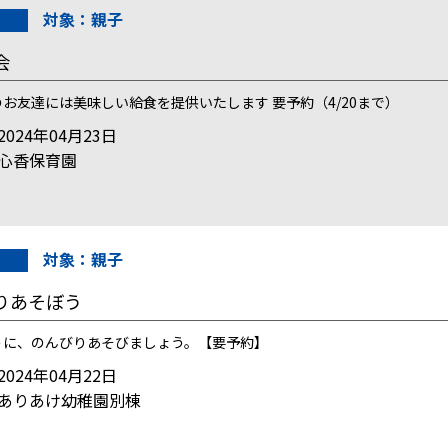
対象：親子
会
お友達には美味しい給食を提供いたします 要予約（4/20まで）
024年04月23日
心香保育園
対象：親子
りあそぼう
うに、のんびりあそびましょう。【要予約】
024年04月22日
ありあけ幼稚園別棟