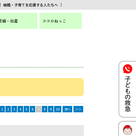
結婚・子育てを応援する人たちへ
妊娠・出産
ココロねっこ
1
2
3
4
5
6
7
8
9
10
次へ
＞＞