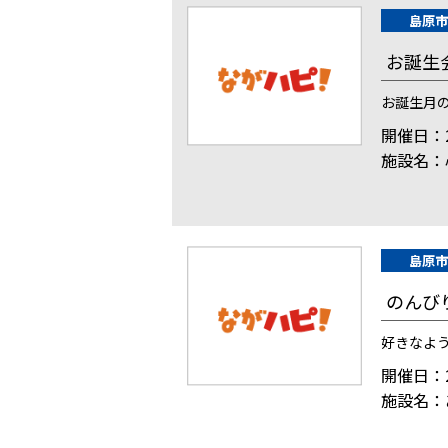
島原市
お誕生
お誕生月の
開催日：2
施設名：
島原市
のんび
好きなよ
開催日：2
施設名：