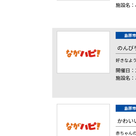
施設名：
島原市
のんび
好きなよ
開催日：2
施設名：
島原市
かわい
赤ちゃん