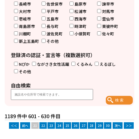
長崎市
佐世保市
島原市
諫早市
大村市
平戸市
松浦市
対馬市
壱岐市
五島市
西海市
雲仙市
南島原市
長与町
時津町
東彼杵町
川棚町
波佐見町
小値賀町
佐々町
新上五島町
その他
登録済の認証・宣言等（複数選択可）
Nぴか
ながさき女性活躍
くるみん
えるぼし
その他
自由検索
1189 件中 601 - 630 件目
＜＜
前へ
21
22
23
24
25
26
27
28
29
30
次へ
＞＞