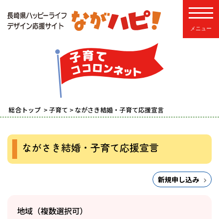
toggle
総合トップ
>
子育て
> ながさき結婚・子育て応援宣言
ながさき結婚・子育て応援宣言
新規申し込み
地域（複数選択可）