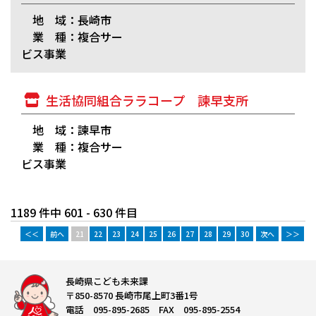
地 域：長崎市
業 種：複合サー
ビス事業
生活協同組合ララコープ 諫早支所
地 域：諫早市
業 種：複合サー
ビス事業
1189 件中 601 - 630 件目
＜＜
前へ
21
22
23
24
25
26
27
28
29
30
次へ
＞＞
長崎県こども未来課
〒850-8570 長崎市尾上町3番1号
電話 095-895-2685 FAX 095-895-2554