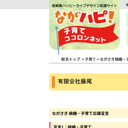
総合トップ
>
子育て
>
ながさき結婚・
有限会社藤尾
ながさき 結婚・子育て応援宣言
宣言1：結婚・子育て