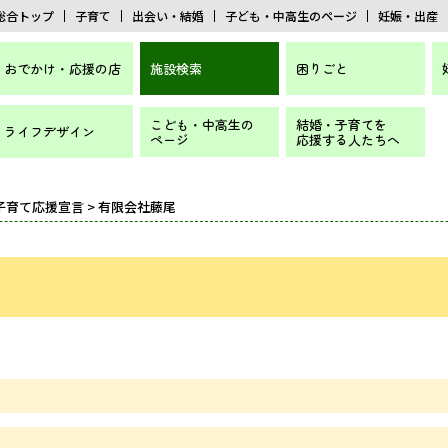
総合トップ
子育て
出会い・結婚
子ども・中高生のページ
妊娠・出産
おでかけ・応援の店
施設検索
困りごと
こども・中高生の
結婚・子育てを
ライフデザイン
ページ
応援する人たちへ
子育て応援宣言
> 有限会社藤尾