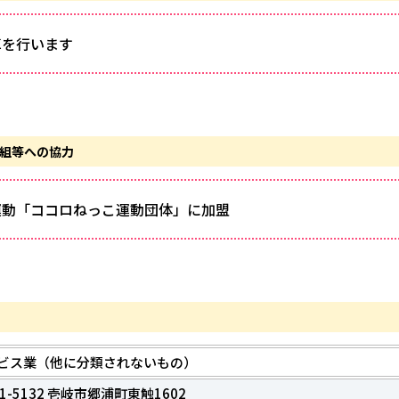
革を行います
取組等への協力
運動「ココロねっこ運動団体」に加盟
ビス業（他に分類されないもの）
1-5132 壱岐市郷浦町東触1602