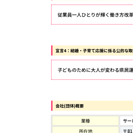
従業員一人ひとりが輝く働き方改
宣言4：結婚・子育て応援に係る公的な
子どものために大人が変わる県民
会社(団体)概要
業種
サー
所在地
〒81