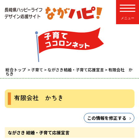
toggle
総合トップ
>
子育て
>
ながさき結婚・子育て応援宣言
> 有限会社 か
ちき
有限会社 かちき
この情報を修正する
ながさき 結婚・子育て応援宣言