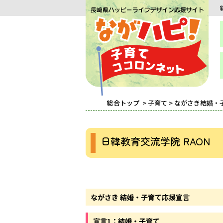
総合トップ
>
子育て
>
ながさき結婚・
日韓教育交流学院 RAON
ながさき 結婚・子育て応援宣言
宣言1：結婚・子育て