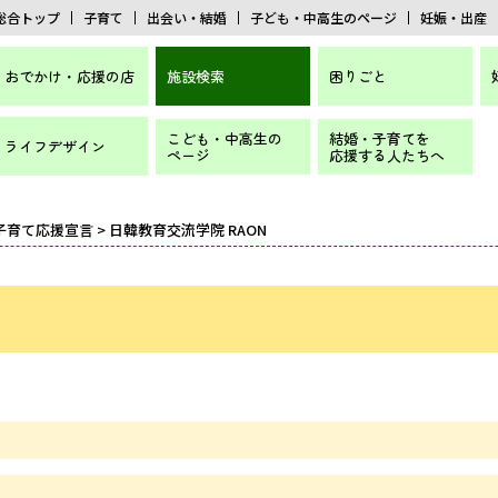
総合トップ
子育て
出会い・結婚
子ども・中高生のページ
妊娠・出産
おでかけ・応援の店
施設検索
困りごと
こども・中高生の
結婚・子育てを
ライフデザイン
ページ
応援する人たちへ
子育て応援宣言
> 日韓教育交流学院 RAON