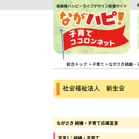
総合トップ
>
子育て
>
ながさき結婚・
社会福祉法人 新生会
ながさき 結婚・子育て応援宣言
宣言1：結婚・子育て