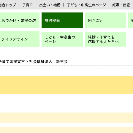
総合トップ
子育て
出会い・結婚
子ども・中高生のページ
妊娠・出産
おでかけ・応援の店
施設検索
困りごと
こども・中高生の
結婚・子育てを
ライフデザイン
ページ
応援する人たちへ
子育て応援宣言
> 社会福祉法人 新生会