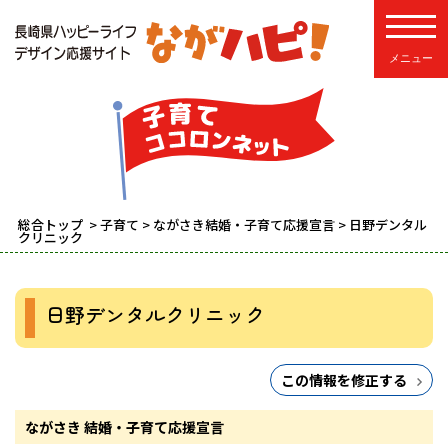
toggle
総合トップ
>
子育て
>
ながさき結婚・子育て応援宣言
> 日野デンタル
クリニック
日野デンタルクリニック
この情報を修正する
ながさき 結婚・子育て応援宣言