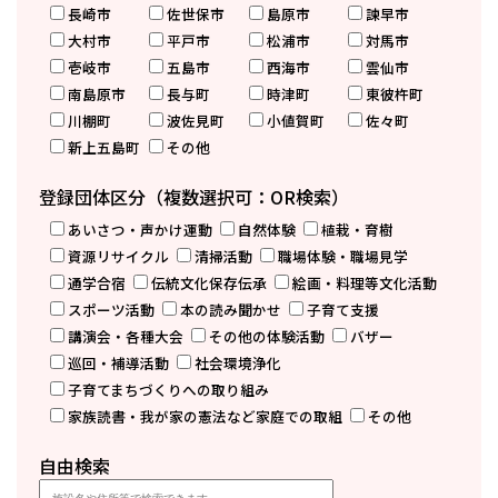
長崎市
佐世保市
島原市
諫早市
大村市
平戸市
松浦市
対馬市
壱岐市
五島市
西海市
雲仙市
南島原市
長与町
時津町
東彼杵町
川棚町
波佐見町
小値賀町
佐々町
新上五島町
その他
登録団体区分（複数選択可：OR検索）
あいさつ・声かけ運動
自然体験
植栽・育樹
資源リサイクル
清掃活動
職場体験・職場見学
通学合宿
伝統文化保存伝承
絵画・料理等文化活動
スポーツ活動
本の読み聞かせ
子育て支援
講演会・各種大会
その他の体験活動
バザー
巡回・補導活動
社会環境浄化
子育てまちづくりへの取り組み
家族読書・我が家の憲法など家庭での取組
その他
自由検索