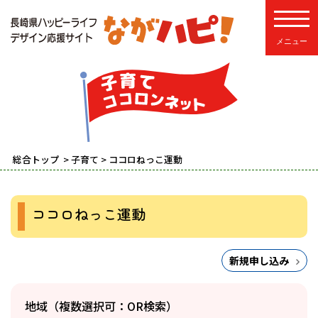
toggle
総合トップ
>
子育て
> ココロねっこ運動
ココロねっこ運動
新規申し込み
地域（複数選択可：OR検索）