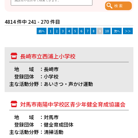
4814 件中 241 - 270 件目
前へ
1
2
3
4
5
6
7
8
9
10
次へ
＞＞
長崎市立西浦上小学校
地 域 ：長崎市
登録団体 ：小学校
主な活動分野：あいさつ・声かけ運動
対馬市南陽中学校区青少年健全育成協議会
地 域 ：対馬市
登録団体 ：健全育成団体
主な活動分野：清掃活動