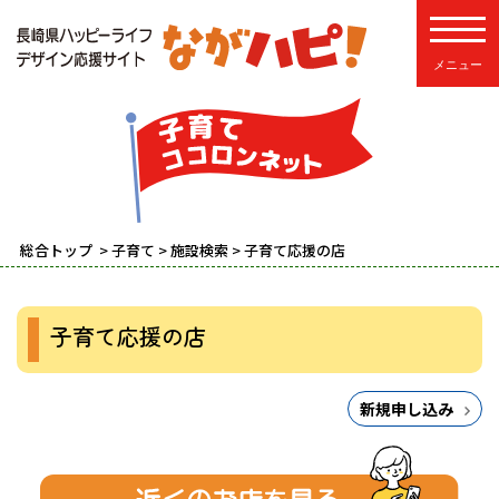
toggle
総合トップ
>
子育て
>
施設検索
> 子育て応援の店
子育て応援の店
新規申し込み