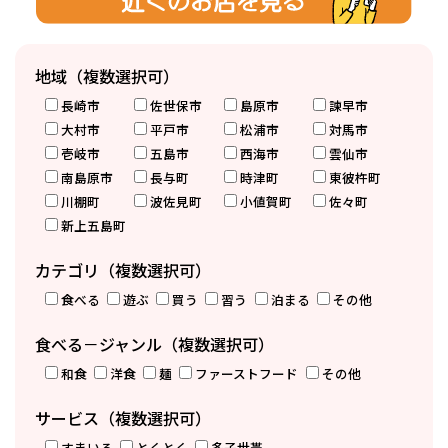
地域（複数選択可）
長崎市
佐世保市
島原市
諫早市
大村市
平戸市
松浦市
対馬市
壱岐市
五島市
西海市
雲仙市
南島原市
長与町
時津町
東彼杵町
川棚町
波佐見町
小値賀町
佐々町
新上五島町
カテゴリ（複数選択可）
食べる
遊ぶ
買う
習う
泊まる
その他
食べる－ジャンル（複数選択可）
和食
洋食
麺
ファーストフード
その他
サービス（複数選択可）
すまいる
とくとく
多子世帯