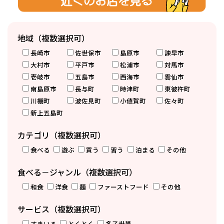
地域（複数選択可）
長崎市
佐世保市
島原市
諫早市
大村市
平戸市
松浦市
対馬市
壱岐市
五島市
西海市
雲仙市
南島原市
長与町
時津町
東彼杵町
川棚町
波佐見町
小値賀町
佐々町
新上五島町
カテゴリ（複数選択可）
食べる
遊ぶ
買う
習う
泊まる
その他
食べる－ジャンル（複数選択可）
和食
洋食
麺
ファーストフード
その他
サービス（複数選択可）
すまいる
とくとく
多子世帯