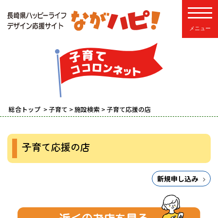
toggle
総合トップ
>
子育て
>
施設検索
> 子育て応援の店
子育て応援の店
新規申し込み