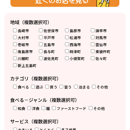
地域（複数選択可）
長崎市
佐世保市
島原市
諫早市
大村市
平戸市
松浦市
対馬市
壱岐市
五島市
西海市
雲仙市
南島原市
長与町
時津町
東彼杵町
川棚町
波佐見町
小値賀町
佐々町
新上五島町
カテゴリ（複数選択可）
食べる
遊ぶ
買う
習う
泊まる
その他
食べる－ジャンル（複数選択可）
和食
洋食
麺
ファーストフード
その他
サービス（複数選択可）
すまいる
とくとく
多子世帯