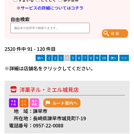
※
サービスの詳細についてはコチラ
自由検索
2520 件中 91 - 120 件目
前へ
1
2
3
4
5
6
7
8
9
10
次へ
＞＞
※詳細は店舗名をクリックしてください。
洋菓子ル・ミエル城見店
ルート案内へ
地 域：諫早市
所在地：長崎県諫早市城見町7-19
電話番号：0957-22-0088