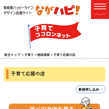
toggle
総合トップ
>
子育て
>
施設検索
> 子育て応援の店
子育て応援の店
新規申し込み