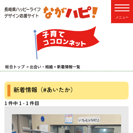
toggle
naviga
総合トップ
>
出会い・結婚
> 新着情報一覧
新着情報（#あいたか）
1 件中 1 - 1 件目