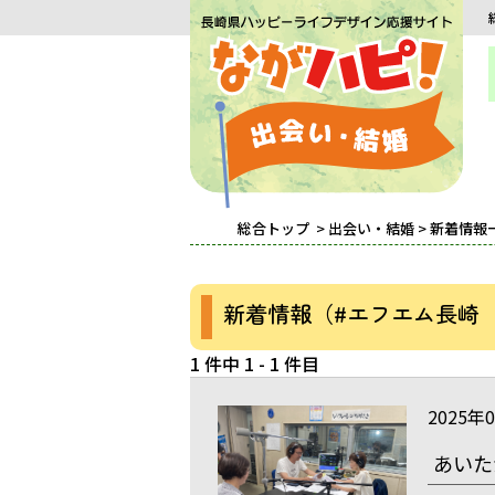
総合トップ
>
出会い・結婚
> 新着情報
新着情報（#エフエム長崎
1 件中 1 - 1 件目
2025年
あいた