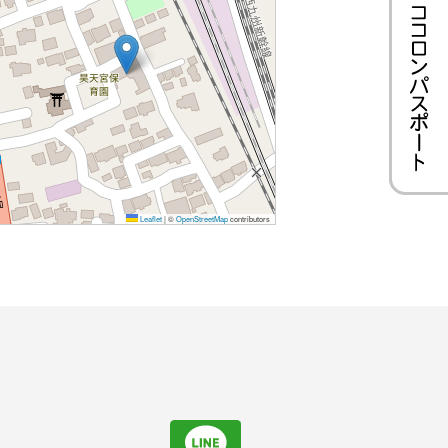
Leaflet
|
©
OpenStreetMap
contributors