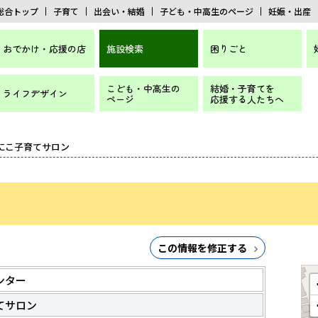
総合トップ
子育て
出会い・結婚
子ども・中高生のページ
妊娠・出産
おでかけ・応援の店
施設検索
困りごと
こども・中高生の
結婚・子育てを
ライフデザイン
ページ
応援する人たちへ
こにこ子育てサロン
この情報を修正する
ンター
てサロン