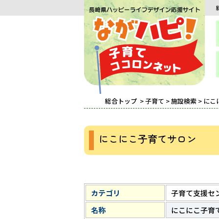
総合トップ
>
子育て
>
施設検索
> に
にこにこ子育てサロン
カテゴリ
子育て支援セ
名称
にこにこ子育