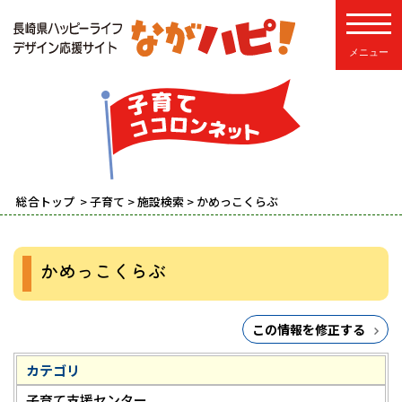
toggle
総合トップ
>
子育て
>
施設検索
> かめっこくらぶ
かめっこくらぶ
この情報を修正する
カテゴリ
子育て支援センター