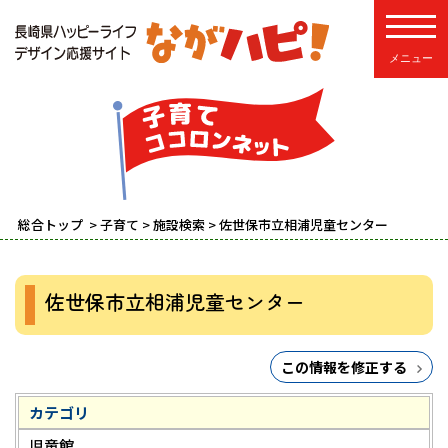
toggle
総合トップ
>
子育て
>
施設検索
> 佐世保市立相浦児童センター
佐世保市立相浦児童センター
この情報を修正する
カテゴリ
児童館