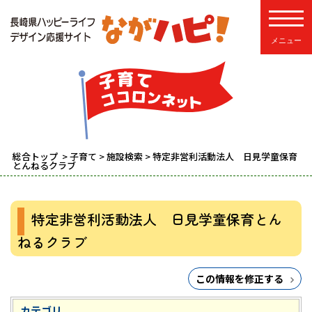
toggle
総合トップ
>
子育て
>
施設検索
> 特定非営利活動法人 日見学童保育
とんねるクラブ
特定非営利活動法人 日見学童保育とん
ねるクラブ
この情報を修正する
カテゴリ