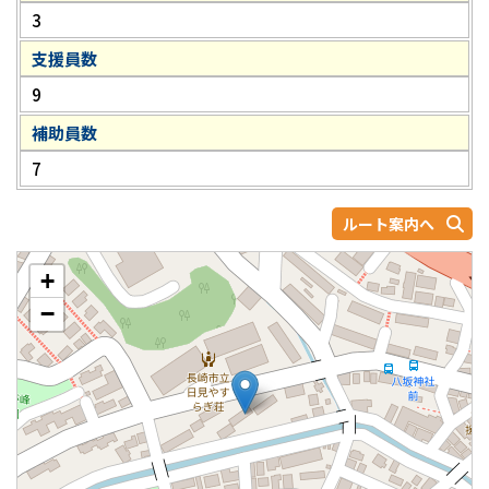
3
支援員数
9
補助員数
7
ルート案内へ
+
−