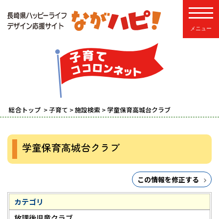
toggle
総合トップ
>
子育て
>
施設検索
> 学童保育高城台クラブ
学童保育高城台クラブ
この情報を修正する
カテゴリ
放課後児童クラブ