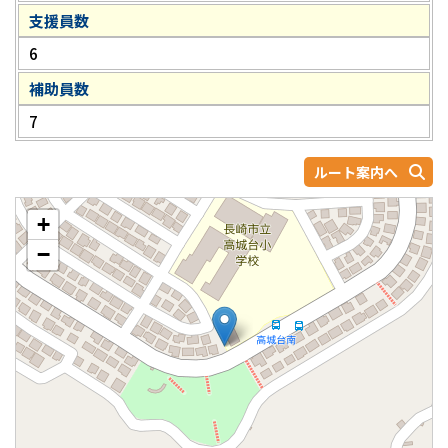
支援員数
6
補助員数
7
ルート案内へ
+
−