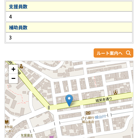
支援員数
4
補助員数
3
ルート案内へ
+
−