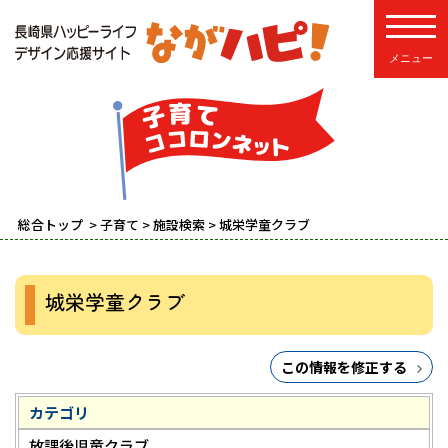
toggle
総合トップ
>
子育て
>
施設検索
> 城栄学童クラブ
城栄学童クラブ
この情報を修正する
カテゴリ
放課後児童クラブ