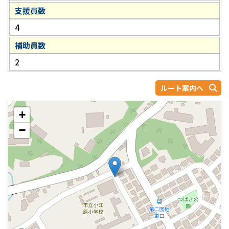
支援員数
4
補助員数
2
ルート案内へ
+
−