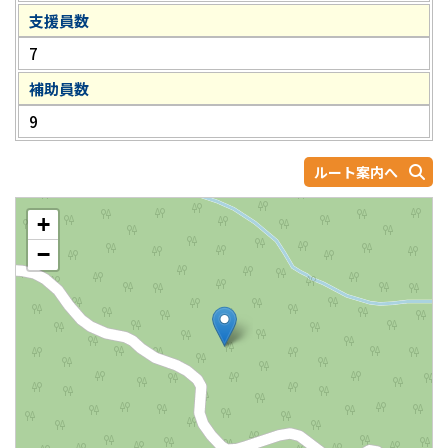
支援員数
7
補助員数
9
ルート案内へ
+
−