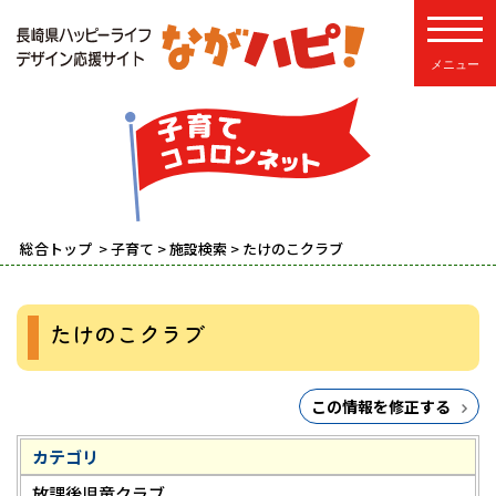
toggle
総合トップ
>
子育て
>
施設検索
> たけのこクラブ
たけのこクラブ
この情報を修正する
カテゴリ
放課後児童クラブ