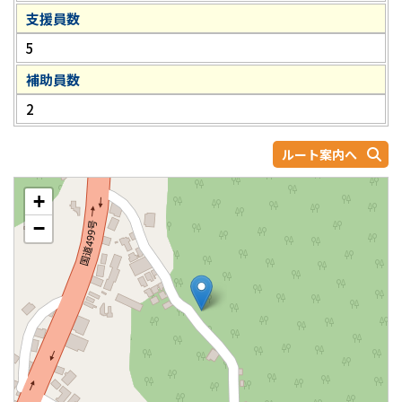
支援員数
5
補助員数
2
ルート案内へ
+
−