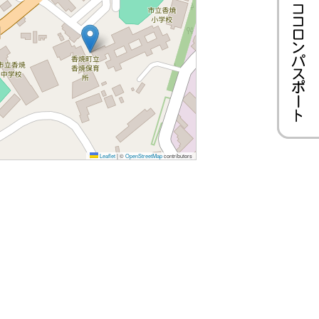
Leaflet
|
©
OpenStreetMap
contributors