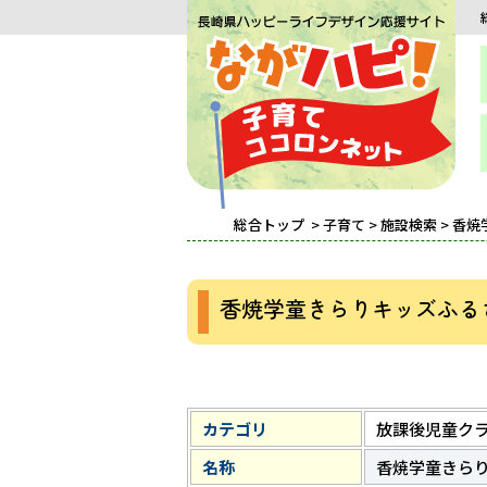
総合トップ
>
子育て
>
施設検索
> 香
香焼学童きらりキッズふる
カテゴリ
放課後児童ク
名称
香焼学童きら