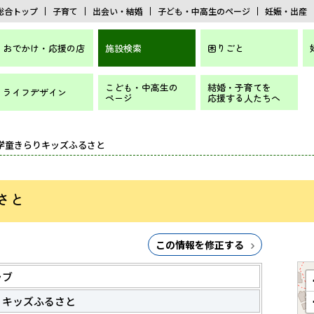
総合トップ
子育て
出会い・結婚
子ども・中高生のページ
妊娠・出産
おでかけ・応援の店
施設検索
困りごと
こども・中高生の
結婚・子育てを
ライフデザイン
ページ
応援する人たちへ
焼学童きらりキッズふるさと
さと
この情報を修正する
ラブ
りキッズふるさと