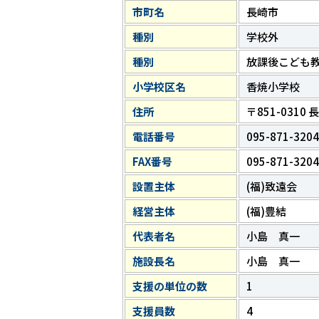
市町名
長崎市
種別
学校外
種別
放課後こども
小学校区名
香焼小学校
住所
〒851-031
電話番号
095-871-3204
FAX番号
095-871-3204
設置主体
(福)致遠会
経営主体
(福)豊結
代表者名
小島 真一
施設長名
小島 真一
支援の単位の数
1
支援員数
4