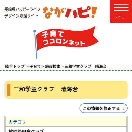
toggle
総合トップ
>
子育て
>
施設検索
> 三和学童クラブ 晴海台
三和学童クラブ 晴海台
この情報を修正する
カテゴリ
放課後児童クラブ