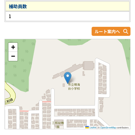
補助員数
1
ルート案内へ
+
−
Leaflet
|
©
OpenStreetMap
contributors