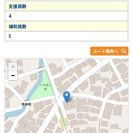
支援員数
4
補助員数
5
ルート案内へ
+
−