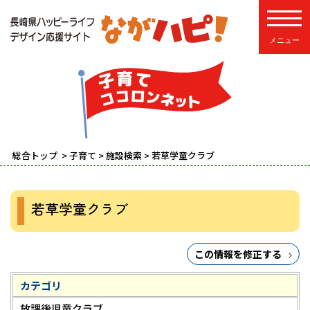
toggle
総合トップ
>
子育て
>
施設検索
> 若草学童クラブ
若草学童クラブ
この情報を修正する
カテゴリ
放課後児童クラブ