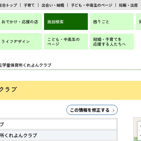
総合トップ
子育て
出会い・結婚
子ども・中高生のページ
妊娠・出産
おでかけ・応援の店
施設検索
困りごと
こども・中高生の
結婚・子育てを
ライフデザイン
ページ
応援する人たちへ
が丘学童保育所くれよんクラブ
クラブ
この情報を修正する
ブ
所くれよんクラブ