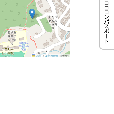
Leaflet
|
©
OpenStreetMap
contributors