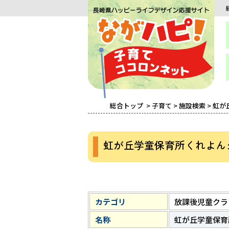
総合トップ
>
子育て
>
施設検索
> 虹
虹が丘学童保育所くれよん
カテゴリ
放課後児童クラ
名称
虹が丘学童保育