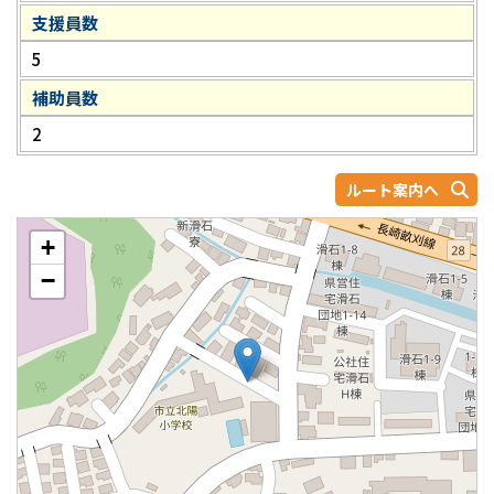
支援員数
5
補助員数
2
ルート案内へ
+
−