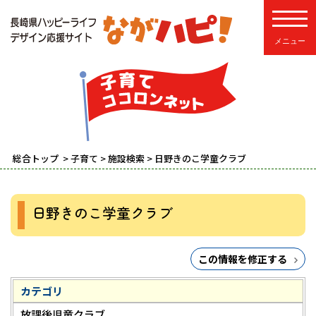
toggle
総合トップ
>
子育て
>
施設検索
> 日野きのこ学童クラブ
日野きのこ学童クラブ
この情報を修正する
カテゴリ
放課後児童クラブ