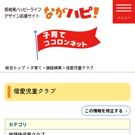
toggle
総合トップ
>
子育て
>
施設検索
> 信愛児童クラブ
信愛児童クラブ
この情報を修正する
カテゴリ
放課後児童クラブ