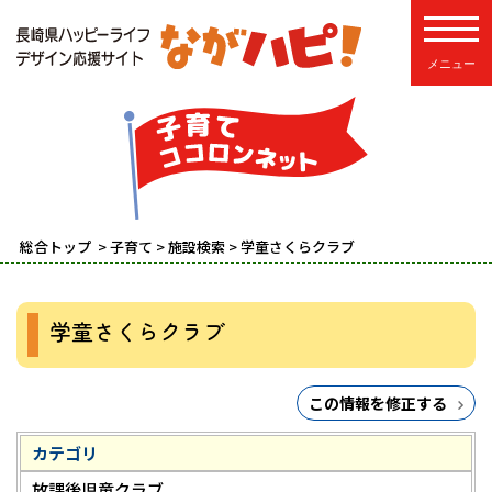
toggle
総合トップ
>
子育て
>
施設検索
> 学童さくらクラブ
学童さくらクラブ
この情報を修正する
カテゴリ
放課後児童クラブ