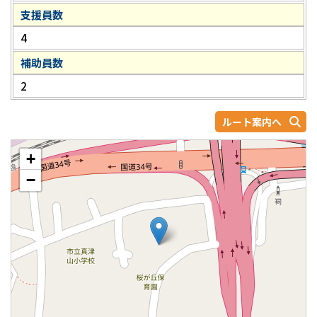
支援員数
4
補助員数
2
ルート案内へ
+
−