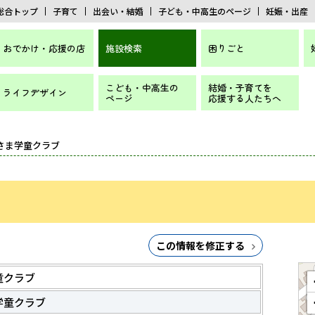
総合トップ
子育て
出会い・結婚
子ども・中高生のページ
妊娠・出産
おでかけ・応援の店
施設検索
困りごと
こども・中高生の
結婚・子育てを
ライフデザイン
ページ
応援する人たちへ
ひさま学童クラブ
この情報を修正する
童クラブ
学童クラブ