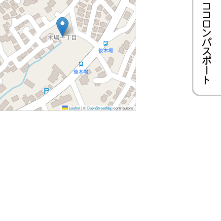
Leaflet
|
©
OpenStreetMap
contributors