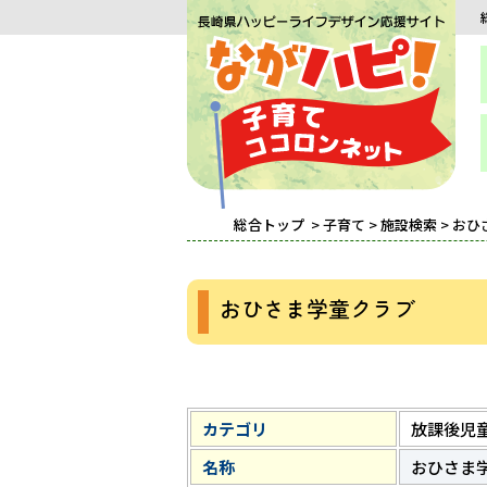
総合トップ
>
子育て
>
施設検索
> お
おひさま学童クラブ
カテゴリ
放課後児
名称
おひさま