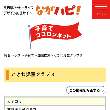
toggle
総合トップ
>
子育て
>
施設検索
> ときわ児童クラブ３
ときわ児童クラブ３
この情報を修正する
カテゴリ
放課後児童クラブ