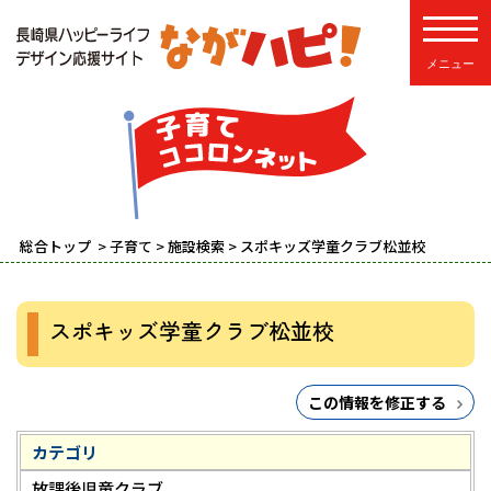
toggle
総合トップ
>
子育て
>
施設検索
> スポキッズ学童クラブ松並校
スポキッズ学童クラブ松並校
この情報を修正する
カテゴリ
放課後児童クラブ