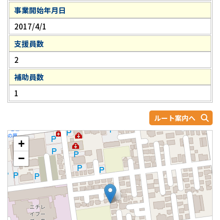
事業開始年月日
2017/4/1
支援員数
2
補助員数
1
ルート案内へ
+
−