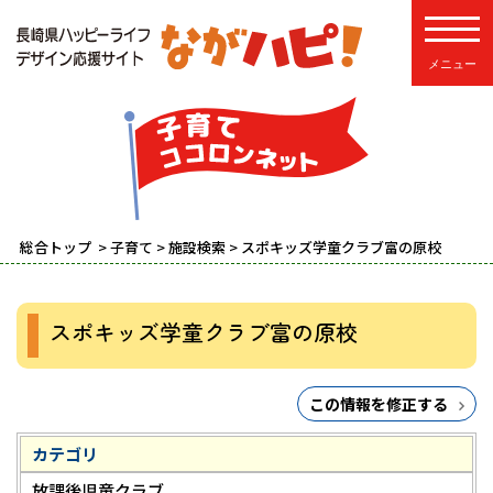
toggle
総合トップ
>
子育て
>
施設検索
> スポキッズ学童クラブ富の原校
スポキッズ学童クラブ富の原校
この情報を修正する
カテゴリ
放課後児童クラブ