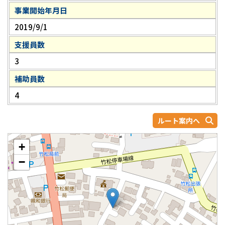
事業開始年月日
2019/9/1
支援員数
3
補助員数
4
ルート案内へ
+
−