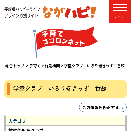
toggle
総合トップ
>
子育て
>
施設検索
> 学童クラブ いろり端きっず二番館
学童クラブ いろり端きっず二番館
この情報を修正する
カテゴリ
放課後児童クラブ