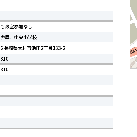
ども教室参加なし
放虎原、中央小学校
026 長崎県大村市池田2丁目333-2
8810
8810
美
2