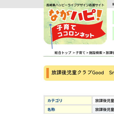
総合トップ
>
子育て
>
施設検索
> 放課
放課後児童クラブGood Smi
カテゴリ
放課後児
名称
放課後児童ク