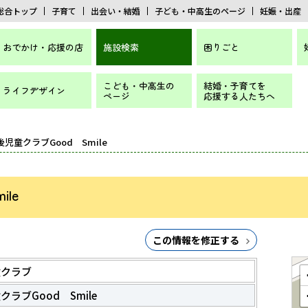
総合トップ
子育て
出会い・結婚
子ども・中高生のページ
妊娠・出産
おでかけ・応援の店
施設検索
困りごと
こども・中高生の
結婚・子育てを
ライフデザイン
ページ
応援する人たちへ
後児童クラブGood Smile
le
この情報を修正する
童クラブ
ラブGood Smile