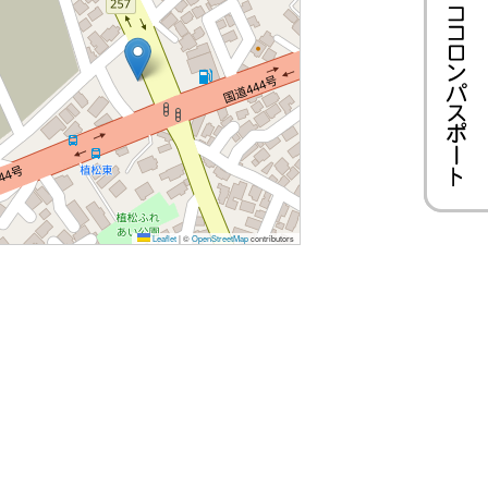
Leaflet
|
©
OpenStreetMap
contributors