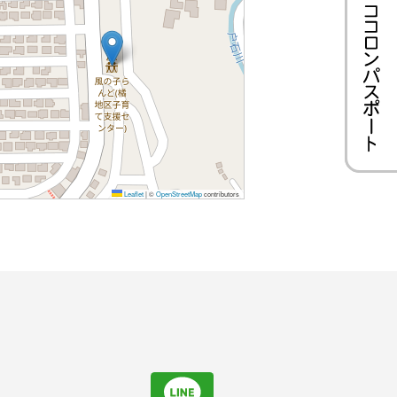
Leaflet
|
©
OpenStreetMap
contributors