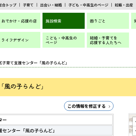
総合トップ
子育て
出会い・結婚
子ども・中高生のページ
妊娠・出産
おでかけ・応援の店
施設検索
困りごと
こども・中高生の
結婚・子育てを
ライフデザイン
ページ
応援する人たちへ
地区子育て支援センター「風の子らんど」
「風の子らんど」
この情報を修正する
ター
援センター「風の子らんど」