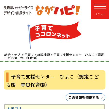
toggle
総合トップ
>
子育て
>
施設検索
> 子育て支援センター ひよこ（認定
こども園 寺田保育園）
子育て支援センター ひよこ（認定こど
も園 寺田保育園）
この情報を修正する
カテゴリ