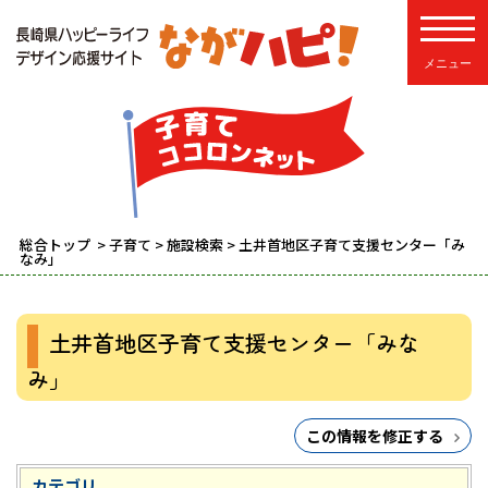
toggle
総合トップ
>
子育て
>
施設検索
> 土井首地区子育て支援センター「み
なみ」
土井首地区子育て支援センター「みな
み」
この情報を修正する
カテゴリ