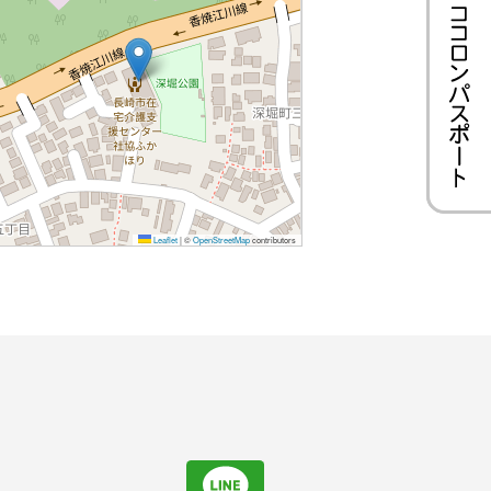
Leaflet
|
©
OpenStreetMap
contributors