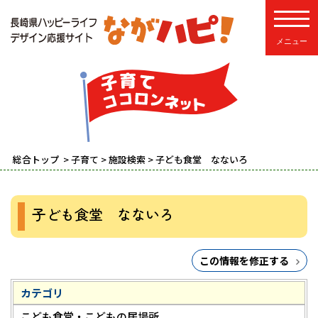
toggle
総合トップ
>
子育て
>
施設検索
> 子ども食堂 なないろ
子ども食堂 なないろ
この情報を修正する
カテゴリ
こども食堂・こどもの居場所