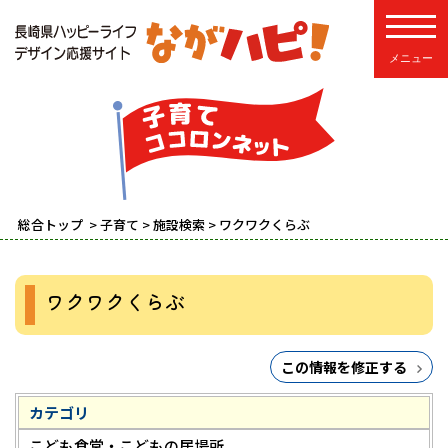
toggle
総合トップ
>
子育て
>
施設検索
> ワクワクくらぶ
ワクワクくらぶ
この情報を修正する
カテゴリ
こども食堂・こどもの居場所