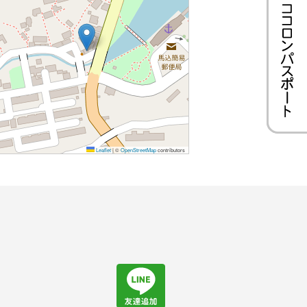
Leaflet
|
©
OpenStreetMap
contributors