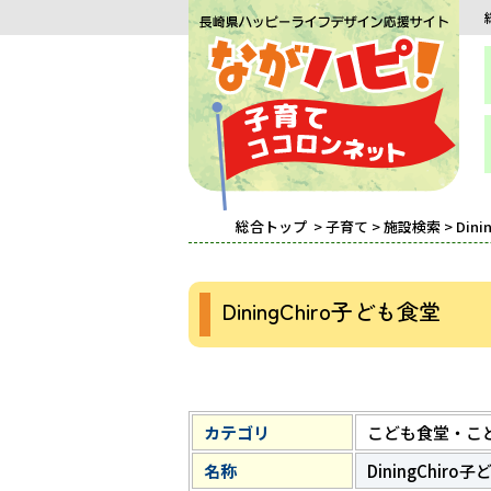
総合トップ
>
子育て
>
施設検索
> Din
DiningChiro子ども食堂
カテゴリ
こども食堂・こ
名称
DiningChiro