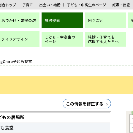
総合トップ
子育て
出会い・結婚
子ども・中高生のページ
妊娠・出産
おでかけ・応援の店
施設検索
困りごと
こども・中高生の
結婚・子育てを
ライフデザイン
ページ
応援する人たちへ
ingChiro子ども食堂
この情報を修正する
どもの居場所
子ども食堂