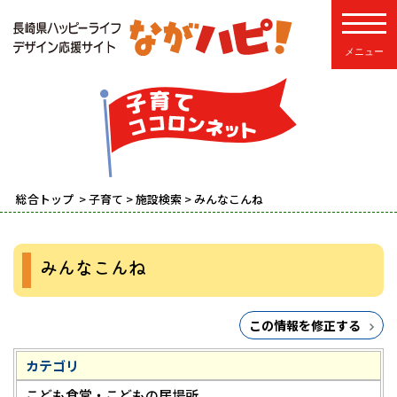
toggle
総合トップ
>
子育て
>
施設検索
> みんなこんね
みんなこんね
この情報を修正する
カテゴリ
こども食堂・こどもの居場所