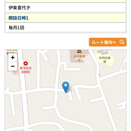
伊東喜代子
開設日時1
毎月1回
ルート案内へ
+
−