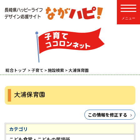
toggle
総合トップ
>
子育て
>
施設検索
> 大浦保育園
大浦保育園
この情報を修正する
カテゴリ
こども食堂・こどもの居場所