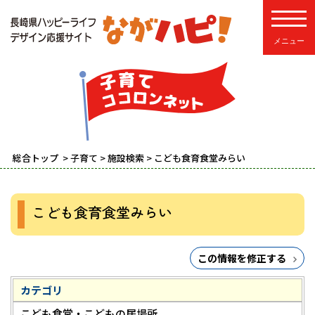
toggle
総合トップ
>
子育て
>
施設検索
> こども食育食堂みらい
こども食育食堂みらい
この情報を修正する
カテゴリ
こども食堂・こどもの居場所